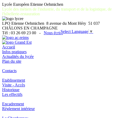
Lycée Européen Etienne Oehmichen
Lycée des métiers de l'industrie, du transport et de la logistique, de
l'hôtellerie-restauration
LPO Etienne Oehmichen 8 avenue du Mont Héry 51 037
CHÂLONS EN CHAMPAGNE
Select Language
▼
Tél : 03 26 69 23 00 -
Nous écrire
Accueil
Infos pratiques
Actualités du lycée
Plan du site
Contacts
Etablissement
Visite - Accès
Historique
Les effectifs
Encadrement
Règlement intérieur