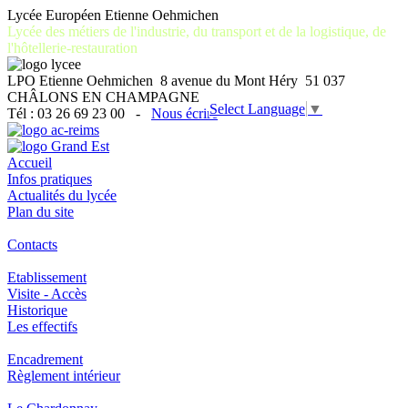
Lycée Européen Etienne Oehmichen
Lycée des métiers de l'industrie, du transport et de la logistique, de
l'hôtellerie-restauration
LPO Etienne Oehmichen 8 avenue du Mont Héry 51 037
CHÂLONS EN CHAMPAGNE
Select Language
▼
Tél : 03 26 69 23 00 -
Nous écrire
Accueil
Infos pratiques
Actualités du lycée
Plan du site
Contacts
Etablissement
Visite - Accès
Historique
Les effectifs
Encadrement
Règlement intérieur