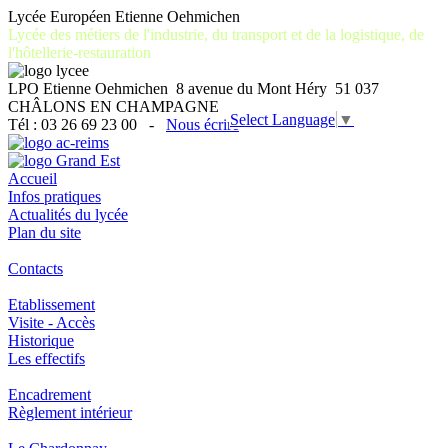
Lycée Européen Etienne Oehmichen
Lycée des métiers de l'industrie, du transport et de la logistique, de
l'hôtellerie-restauration
LPO Etienne Oehmichen 8 avenue du Mont Héry 51 037
CHÂLONS EN CHAMPAGNE
Select Language
▼
Tél : 03 26 69 23 00 -
Nous écrire
Accueil
Infos pratiques
Actualités du lycée
Plan du site
Contacts
Etablissement
Visite - Accès
Historique
Les effectifs
Encadrement
Règlement intérieur