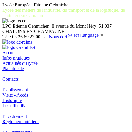
Lycée Européen Etienne Oehmichen
Lycée des métiers de l'industrie, du transport et de la logistique, de
l'hôtellerie-restauration
LPO Etienne Oehmichen 8 avenue du Mont Héry 51 037
CHÂLONS EN CHAMPAGNE
Select Language
▼
Tél : 03 26 69 23 00 -
Nous écrire
Accueil
Infos pratiques
Actualités du lycée
Plan du site
Contacts
Etablissement
Visite - Accès
Historique
Les effectifs
Encadrement
Règlement intérieur