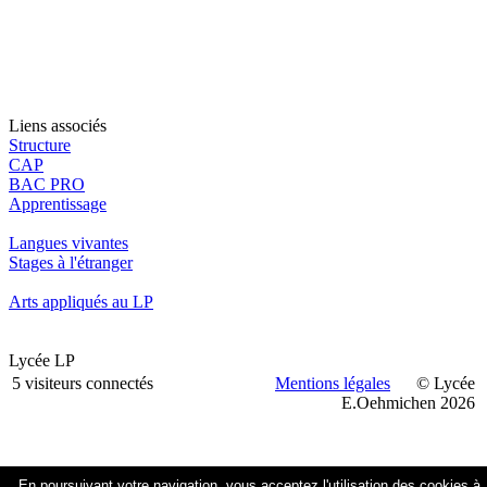
Liens associés
Structure
CAP
BAC PRO
Apprentissage
Langues vivantes
Stages à l'étranger
Arts appliqués au LP
Lycée LP
5 visiteurs connectés
Mentions légales
© Lycée
E.Oehmichen 2026
En poursuivant votre navigation, vous acceptez
l'utilisation des cookies
à