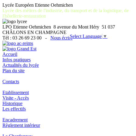
Lycée Européen Etienne Oehmichen
Lycée des métiers de l'industrie, du transport et de la logistique, de
l'hôtellerie-restauration
LPO Etienne Oehmichen 8 avenue du Mont Héry 51 037
CHÂLONS EN CHAMPAGNE
Select Language
▼
Tél : 03 26 69 23 00 -
Nous écrire
Accueil
Infos pratiques
Actualités du lycée
Plan du site
Contacts
Etablissement
Visite - Accès
Historique
Les effectifs
Encadrement
Règlement intérieur