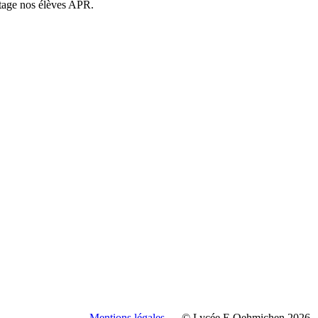
 stage nos élèves APR.
Mentions légales
© Lycée E.Oehmichen 2026