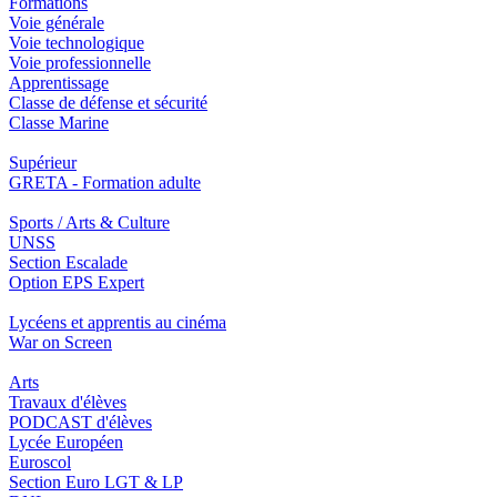
Formations
Voie générale
Voie technologique
Voie professionnelle
Apprentissage
Classe de défense et sécurité
Classe Marine
Supérieur
GRETA - Formation adulte
Sports / Arts & Culture
UNSS
Section Escalade
Option EPS Expert
Lycéens et apprentis au cinéma
War on Screen
Arts
Travaux d'élèves
PODCAST d'élèves
Lycée Européen
Euroscol
Section Euro LGT & LP