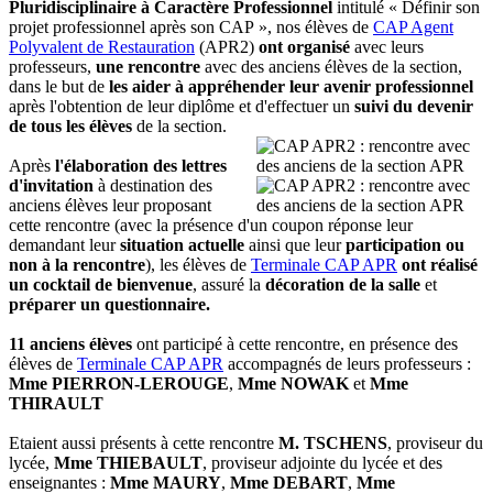
Pluridisciplinaire à Caractère Professionnel
intitulé «
Définir son
projet professionnel après son CAP
», nos élèves de
CAP Agent
Polyvalent de Restauration
(APR2)
ont organisé
avec leurs
professeurs,
une rencontre
avec des anciens élèves de la section,
dans le but de
les aider à appréhender leur avenir professionnel
après l'obtention de leur diplôme et d'effectuer un
suivi du devenir
de tous les élèves
de la section.
Après
l'élaboration des lettres
d'invitation
à destination des
anciens élèves leur proposant
cette rencontre (avec la présence d'un coupon réponse leur
demandant leur
situation actuelle
ainsi que leur
participation ou
non à la rencontre
), les élèves de
Terminale CAP APR
ont réalisé
un cocktail de bienvenue
, assuré la
décoration de la salle
et
préparer un questionnaire.
11 anciens élèves
ont participé à cette rencontre, en présence des
élèves de
Terminale CAP APR
accompagnés de leurs professeurs :
Mme PIERRON-LEROUGE
,
Mme NOWAK
et
Mme
THIRAULT
Etaient aussi présents à cette rencontre
M. TSCHENS
, proviseur du
lycée,
Mme THIEBAULT
, proviseur adjointe du lycée et des
enseignantes :
Mme MAURY
,
Mme DEBART
,
Mme