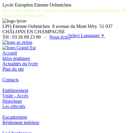
Lycée Européen Etienne Oehmichen
Lycée des métiers de l'industrie, du transport et de la logistique, de
l'hôtellerie-restauration
LPO Etienne Oehmichen 8 avenue du Mont Héry 51 037
CHÂLONS EN CHAMPAGNE
Select Language
▼
Tél : 03 26 69 23 00 -
Nous écrire
Accueil
Infos pratiques
Actualités du lycée
Plan du site
Contacts
Etablissement
Visite - Accès
Historique
Les effectifs
Encadrement
Règlement intérieur