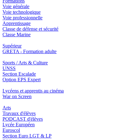
Formations
Voie générale
Voie technologique
Voie professionnelle
Apprentissage
Classe de défense et sécurité
Classe Marine
Supérieur
GRETA - Formation adulte
Sports / Arts & Culture
UNSS
Section Escalade
Option EPS Expert
Lycéens et apprentis au cinéma
War on Screen
Arts
Travaux d'élèves
PODCAST d'élèves
Lycée Européen
Euroscol
Section Euro LGT & LP