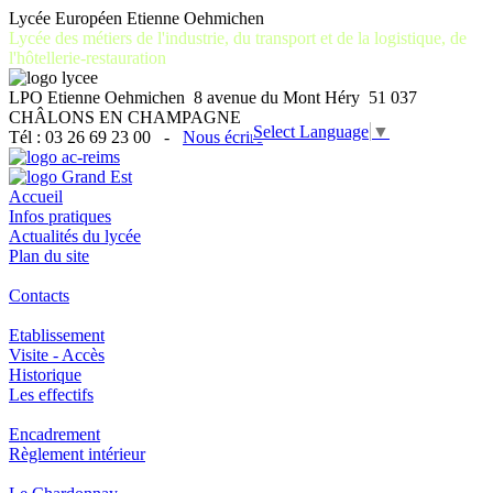
Lycée Européen Etienne Oehmichen
Lycée des métiers de l'industrie, du transport et de la logistique, de
l'hôtellerie-restauration
LPO Etienne Oehmichen 8 avenue du Mont Héry 51 037
CHÂLONS EN CHAMPAGNE
Select Language
▼
Tél : 03 26 69 23 00 -
Nous écrire
Accueil
Infos pratiques
Actualités du lycée
Plan du site
Contacts
Etablissement
Visite - Accès
Historique
Les effectifs
Encadrement
Règlement intérieur