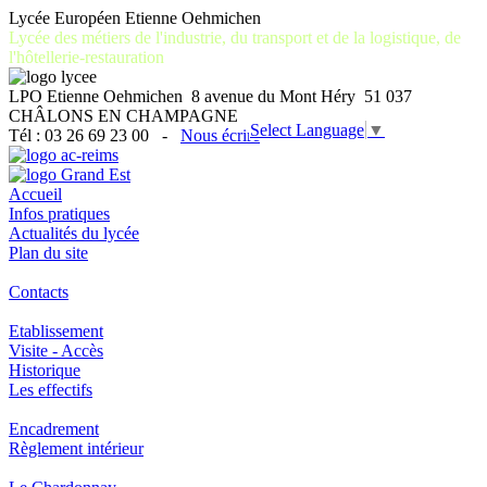
Lycée Européen Etienne Oehmichen
Lycée des métiers de l'industrie, du transport et de la logistique, de
l'hôtellerie-restauration
LPO Etienne Oehmichen 8 avenue du Mont Héry 51 037
CHÂLONS EN CHAMPAGNE
Select Language
▼
Tél : 03 26 69 23 00 -
Nous écrire
Accueil
Infos pratiques
Actualités du lycée
Plan du site
Contacts
Etablissement
Visite - Accès
Historique
Les effectifs
Encadrement
Règlement intérieur