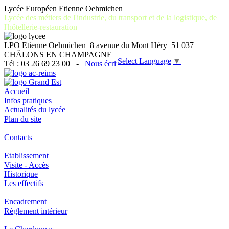
Lycée Européen Etienne Oehmichen
Lycée des métiers de l'industrie, du transport et de la logistique, de
l'hôtellerie-restauration
LPO Etienne Oehmichen 8 avenue du Mont Héry 51 037
CHÂLONS EN CHAMPAGNE
Select Language
▼
Tél : 03 26 69 23 00 -
Nous écrire
Accueil
Infos pratiques
Actualités du lycée
Plan du site
Contacts
Etablissement
Visite - Accès
Historique
Les effectifs
Encadrement
Règlement intérieur