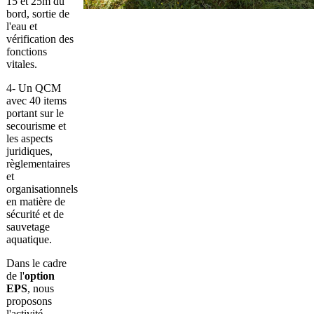
15 et 25m du
bord, sortie de
l'eau et
vérification des
fonctions
vitales.
4- Un QCM
avec 40 items
portant sur le
secourisme et
les aspects
juridiques,
règlementaires
et
organisationnels
en matière de
sécurité et de
sauvetage
aquatique.
Dans le cadre
de l'
option
EPS
, nous
proposons
l'activité