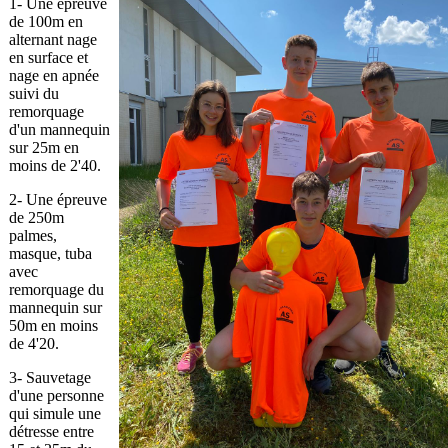
1- Une épreuve
de 100m en
alternant nage
en surface et
nage en apnée
suivi du
remorquage
d'un mannequin
sur 25m en
moins de 2'40.
2- Une épreuve
de 250m
palmes,
masque, tuba
avec
remorquage du
mannequin sur
50m en moins
de 4'20.
3- Sauvetage
d'une personne
qui simule une
détresse entre