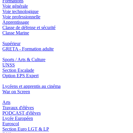
Formations
Voie générale
Voie technologique
Voie professionnelle
Apprentissage
Classe de défense et sécurité
Classe Marine
Supérieur
GRETA - Formation adulte
Sports / Arts & Culture
UNSS
Section Escalade
Option EPS Expert
Lycéens et apprentis au cinéma
War on Screen
Arts
Travaux d'élèves
PODCAST d'élèves
Lycée Européen
Euroscol
Section Euro LGT & LP