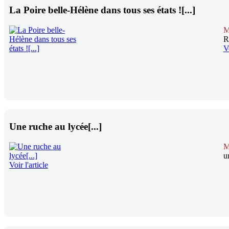
La Poire belle-Hélène dans tous ses états ![...]
M
R
Vo
Une ruche au lycée[...]
M
u
Voir l'article