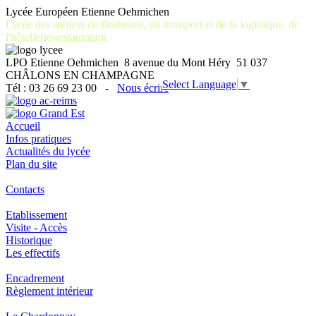
Lycée Européen Etienne Oehmichen
Lycée des métiers de l'industrie, du transport et de la logistique, de
l'hôtellerie-restauration
LPO Etienne Oehmichen 8 avenue du Mont Héry 51 037
CHÂLONS EN CHAMPAGNE
Select Language
▼
Tél : 03 26 69 23 00 -
Nous écrire
Accueil
Infos pratiques
Actualités du lycée
Plan du site
Contacts
Etablissement
Visite - Accès
Historique
Les effectifs
Encadrement
Règlement intérieur